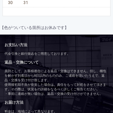
30
31
【色がついている箇所はお休みです】
お支払い方法
代金引換と銀行振込をご用意しております。
返品・交換について
原則として、お客様都合による返品・交換はできません。但し、梱包
を解かず到着日から8日以内のもののみ、ご連絡を頂いたうえで、返
品・交換を受け付け致します。
使用後初期不良が発覚した場合は、責任をもって対処をさせて頂きま
す。その際は、状況をの詳細をなるべく詳しくご報告ください。
・事前に連絡が無い場合は、返品・交換の受け付けができません。
お届け方法
料金は、地域によって異なります。