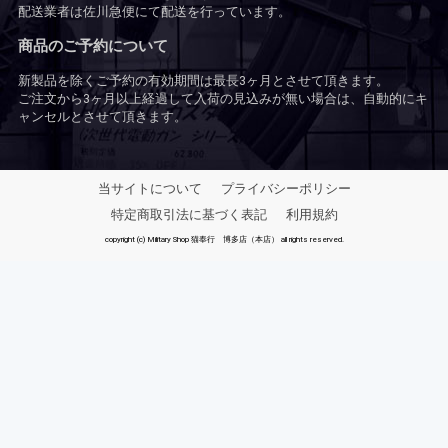
配送業者は佐川急便にて配送を行っています。
商品のご予約について
新製品を除くご予約の有効期間は最長3ヶ月とさせて頂きます。
ご注文から3ヶ月以上経過して入荷の見込みが無い場合は、自動的にキ
ャンセルとさせて頂きます。
当サイトについて
プライバシーポリシー
特定商取引法に基づく表記
利用規約
copyright (c) Military Shop 猫奉行 博多店（本店） all rights reserved.