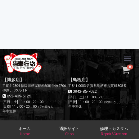
Menu
0
【博多店】
【鳥栖店】
〒811-2304 福岡県糟屋郡粕屋町仲原2706
〒841-0083 佐賀県鳥栖市古賀町308-5
仲原Jボウル１F
0942-85-7022
092-409-5125
[平日、土] 11：00 - 21：00
[平日、土] 11：00 - 22：00
[日祝] 11：00 - 20：00
（定休日なし）
[日祝] 11：00 - 20：00
年中無休
（定休日なし）
年中無休
ホーム
通販サイト
修理・カスタム
Home
Shop
Repair&Custom