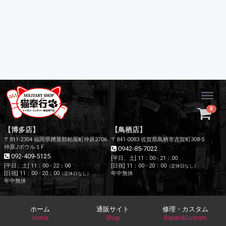
Menu
0
【博多店】
【鳥栖店】
〒811-2304 福岡県糟屋郡粕屋町仲原2706
〒841-0083 佐賀県鳥栖市古賀町308-5
仲原Jボウル１F
0942-85-7022
092-409-5125
[平日、土] 11：00 - 21：00
[平日、土] 11：00 - 22：00
[日祝] 11：00 - 20：00
（定休日なし）
[日祝] 11：00 - 20：00
年中無休
（定休日なし）
年中無休
ホーム
通販サイト
修理・カスタム
Home
Shop
Repair&Custom