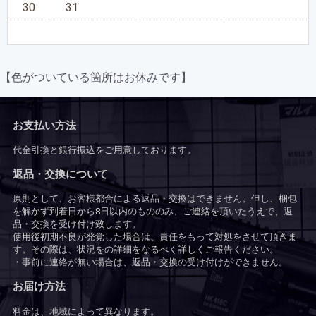
30
31
【色がついている箇所はお休みです】
お支払い方法
代金引換と銀行振込をご用意しております。
返品・交換について
原則として、お客様都合による返品・交換はできません。但し、梱包
を解かず到着日から8日以内のもののみ、ご連絡を頂いたうえで、返
品・交換を受け付け致します。
使用後初期不良が発覚した場合は、責任をもって対処をさせて頂きま
す。その際は、状況をの詳細をなるべく詳しくご報告ください。
・事前に連絡が無い場合は、返品・交換の受け付けができません。
お届け方法
料金は、地域によって異なります。