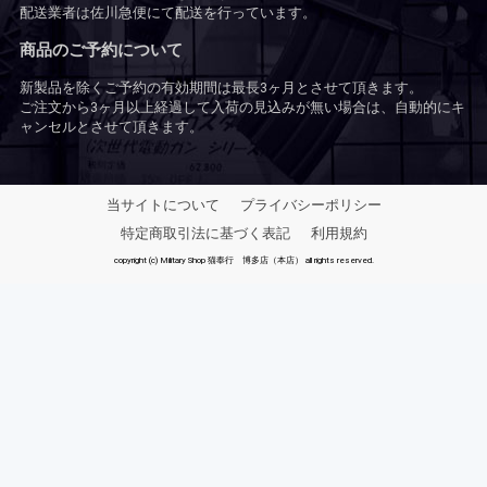
配送業者は佐川急便にて配送を行っています。
商品のご予約について
新製品を除くご予約の有効期間は最長3ヶ月とさせて頂きます。
ご注文から3ヶ月以上経過して入荷の見込みが無い場合は、自動的にキ
ャンセルとさせて頂きます。
当サイトについて
プライバシーポリシー
特定商取引法に基づく表記
利用規約
copyright (c) Military Shop 猫奉行 博多店（本店） all rights reserved.